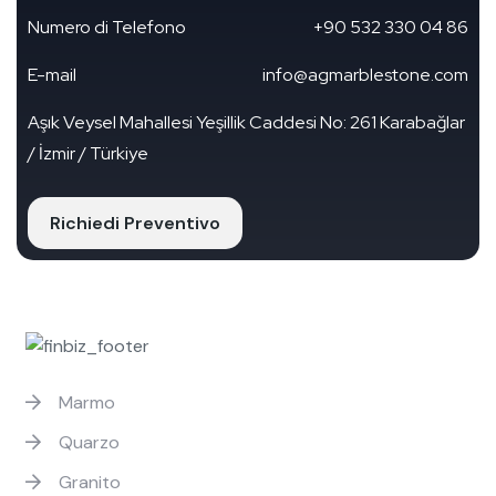
Numero di Telefono
+90 532 330 04 86
E-mail
info@agmarblestone.com
Aşık Veysel Mahallesi Yeşillik Caddesi No: 261 Karabağlar
/ İzmir / Türkiye
Richiedi Preventivo
PRODOTTI
Marmo
Quarzo
Granito