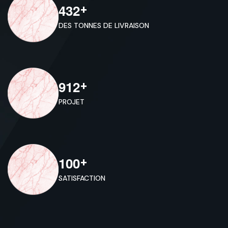
4
3
2
+
DES TONNES DE LIVRAISON
9
1
2
+
PROJET
1
0
0
+
SATISFACTION