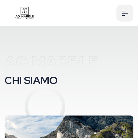
AG MARBLE
C
H
I
S
I
A
M
O